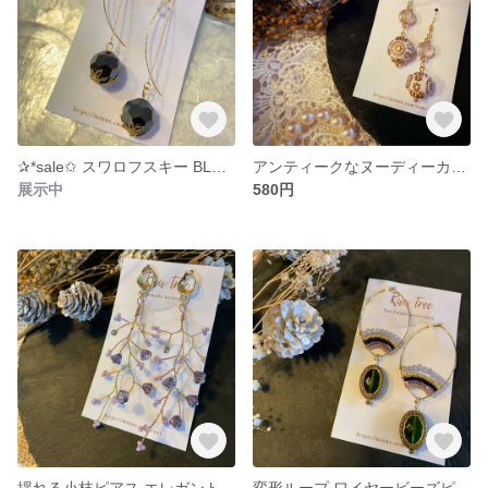
✰*sale✩ スワロフスキー BLACK ★アメリカンピアス
アンティークなヌーディーカラーのピアス
展示中
580円
揺れる小枝ピアス エレガントなパープル系小花
変形ループ ワイヤービーズピアス ★sale★