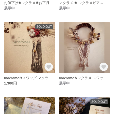
お値下げ✺マクラメ✺お正月飾り ブルー
マクラメ ✺ マクラメピアス しずく型ワイヤー
展示中
展示中
SOLD OUT
macrame✻スワッグ マクラメタペストリー
macrame❋マクラメ スワッグリース
1,300円
展示中
SOLD OUT