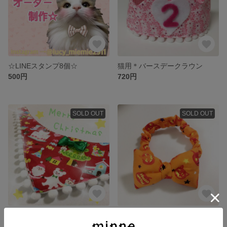
☆LINEスタンプ8個☆
猫用＊バースデークラウン
500円
720円
SOLD OUT
SOLD OUT
クリスマス🎄猫ちゃんのバンダナ
ハロウィン＊猫ちゃんのリボン
600円
600円