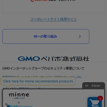
コーポレートサイト
採用サイト
AIへの取り組み
GMOインターネットグループのセキュリティ事業について
世界初総合ネットセキュリティサービス「GMOセキュリティ24」
パスワード漏洩診断
Webサイトリスク診断
セキュリティ相談AIチャットボット
実在証明・盗聴対策
サイバー攻撃対策（GMOサイバーセキュリティ byイエラエ）
サイバー攻撃対策（GMO Flatt Security）
なりすまし対策