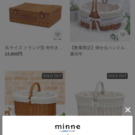
3Lサイズ トランク型 布付き柳のピクニックバスケット 品番715-3L-BR
【数量限定】倒せるハンドル付き かごバスケット フリルレース布カバー付き （品番8010-M-BR-frill)
13,800円
展示中
SOLD OUT
SOLD OUT