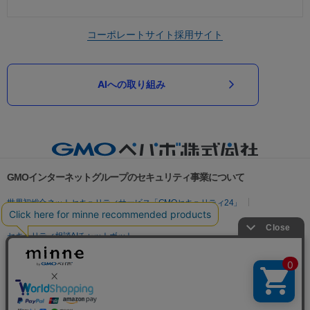
コーポレートサイト
採用サイト
AIへの取り組み
GMOインターネットグループのセキュリティ事業について
世界初総合ネットセキュリティサービス「GMOセキュリティ24」
パスワード漏洩診断
Webサイトリスク診断
セキュリティ相談AIチャットボット
実在証明・盗聴対策
サイバー攻撃対策（GMOサイバーセキュリティ byイエラエ）
サイバー攻撃対策（GMO Flatt Security）
なりすまし対策
セキュリティ事業の軌跡