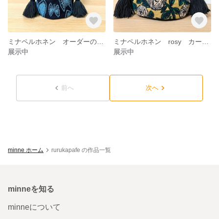
ミナペルホネン オーダーのお品 sky flower 巾着バッグ
ミナペルホネン rosy カーキ 巾着バッグ ポーチ バッグインバッグ タッセル
展示中
展示中
前へ
次へ
minne ホーム
rurukapafe の作品一覧
minneを知る
minneについて