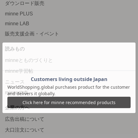
ダウンロード販売
minne PLUS
minne LAB
販売支援企画・イベント
読みもの
minneとものづくりと
minne学習帖
ニュース
minneの本
企業の方へ
広告出稿について
大口注文について