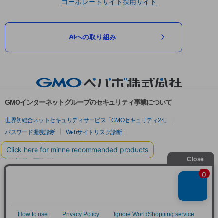
コーポレートサイト
採用サイト
AIへの取り組み
GMOインターネットグループのセキュリティ事業について
世界初総合ネットセキュリティサービス「GMOセキュリティ24」
パスワード漏洩診断
Webサイトリスク診断
セキュリティ相談AIチャットボット
実在証明・盗聴対策
サイバー攻撃対策（GMOサイバーセキュリティ byイエラエ）
サイバー攻撃対策（GMO Flatt Security）
なりすまし対策
セキュリティ事業の軌跡