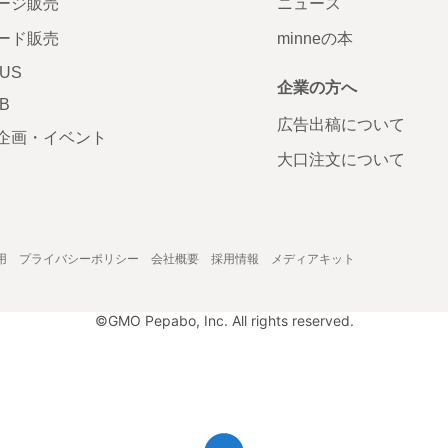
ージ販売
ニュース
ード販売
minneの本
LUS
企業の方へ
AB
広告出稿について
企画・イベント
大口注文について
用
プライバシーポリシー
会社概要
採用情報
メディアキット
©GMO Pepabo, Inc. All rights reserved.