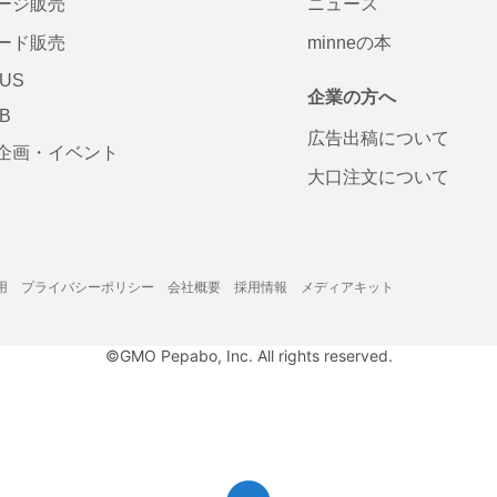
ージ販売
ニュース
ード販売
minneの本
LUS
企業の方へ
AB
広告出稿について
企画・イベント
大口注文について
用
プライバシーポリシー
会社概要
採用情報
メディアキット
©GMO Pepabo, Inc. All rights reserved.