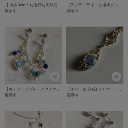
【 長さ3cm！お値打ち天然石短めフックピアス】14kgf 製
【ラブラドライトと極小グレーダイヤモンドキューブのマチネネックレス】シルバーフィルド製
展示中
展示中
【美ディープブルーアクアマリン・デザインポストピアス(3月誕生石)】シルバーフィルド製
【オパール(合成)ワイヤーラッピング・２Wayマチネネックレス】14金ゴールドフィルド製
展示中
展示中