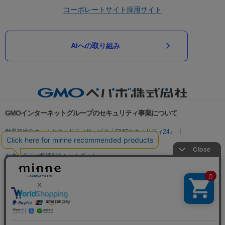
コーポレートサイト
採用サイト
AIへの取り組み
GMOインターネットグループのセキュリティ事業について
世界初総合ネットセキュリティサービス「GMOセキュリティ24」
パスワード漏洩診断
Webサイトリスク診断
セキュリティ相談AIチャットボット
実在証明・盗聴対策
サイバー攻撃対策（GMOサイバーセキュリティ byイエラエ）
サイバー攻撃対策（GMO Flatt Security）
なりすまし対策
セキュリティ事業の軌跡