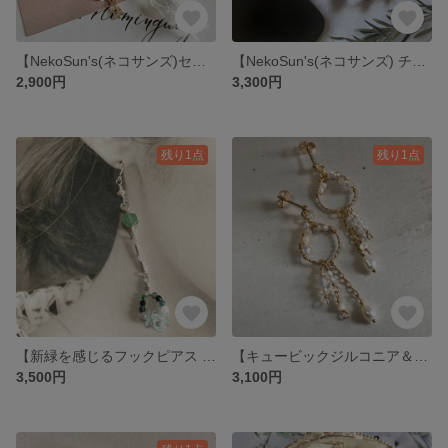
【NekoSun's(ネコサンズ)セレモニーも猫さんと一緒！ゴールデンチェコ硝子猫ピンブローチ 】各種
【NekoSun's(ネコサンズ) チェコ硝子猫シンプルブレスレット】14金ゴールドフィルド製
2,900円
3,300円
残り1点
残り1点
【新緑を感じるフックピアス アベンチュリン(5月誕生石)アクアマリンさざれ石使用】シルバーフィルド製
【キュービックジルコニア＆淡水ケシパール・ポストピアス】 14金ゴールドフィルド製
3,500円
3,100円