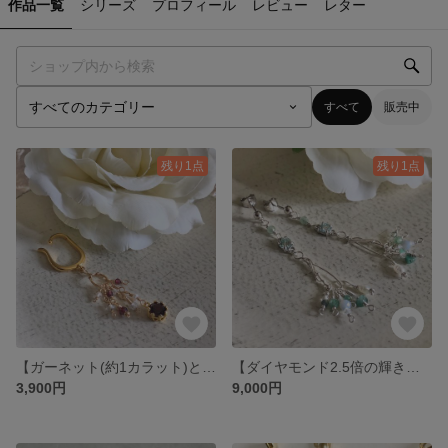
作品一覧
シリーズ
プロフィール
レビュー
レター
すべて
販売中
残り1点
残り1点
【ガーネット(約1カラット)と繊細天然石ビーズ使いのイヤーカフ】・ゴールド系
【ダイヤモンド2.5倍の輝きモアサナイトと5月誕生石エメラルドのポストピアス】 アルゲンテュウムシルバー製
3,900円
9,000円