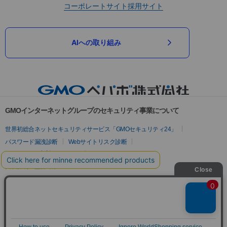
コーポレートサイト
採用サイト
AIへの取り組み
GMOインターネットグループのセキュリティ事業について
世界初総合ネットセキュリティサービス「GMOセキュリティ24」
パスワード漏洩診断
Webサイトリスク診断
セキュリティ相談AIチャットボット
実在証明・盗聴対策
サイバー攻撃対策（GMOサイバーセキュリティ byイエラエ）
サイバー攻撃対策（GMO Flatt Security）
なりすまし対策
セキュリティ事業の軌跡