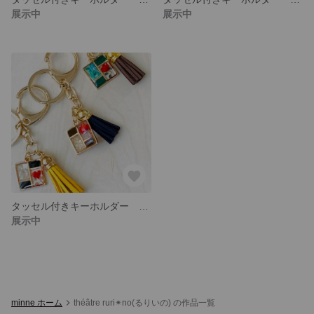
展示中
展示中
タッセル付きキーホルダー green×brown
展示中
minne ホーム
théâtre ruri✴︎no(るりいの) の作品一覧