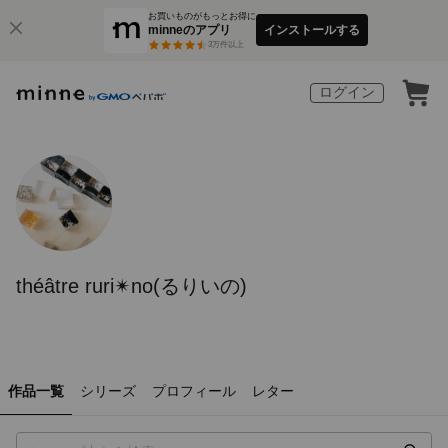
お買いものがもっとお得に
minneのアプリ
インストールする
3
万件以上
ログイン
théâtre ruri✴︎no(るりいの)
作品一覧
シリーズ
プロフィール
レター