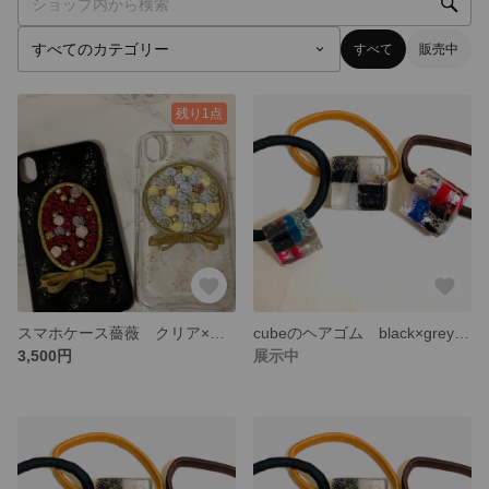
すべて
販売中
残り1点
スマホケース薔薇 クリア×イエロー
cubeのヘアゴム black×grey×pink×blue
3,500円
展示中