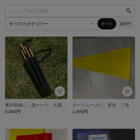
すべて
販売中
審判執務に。旗ケース 大腿固定ベルト付
ロードレースに。黄色 三角旗 オリンピック規格同等 マジックテープ付
5,500円
1,500円