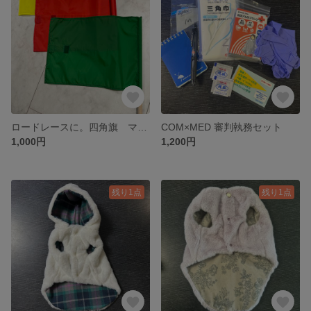
ロードレースに。四角旗 マジックテープ付
COM×MED 審判執務セット
1,000円
1,200円
残り1点
残り1点