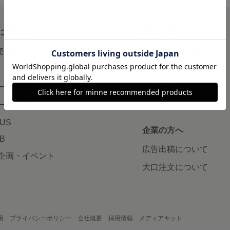
について
読みもの
で売りたい
minneとものづくりと
minne学習帖
ージ販売
ニュース
ード販売
minneの本
LUS
企業の方へ
AB
広告出稿について
企画・イベント
大口注文について
用
プライバシーポリシー
会社概要
採用情報
メディアキット