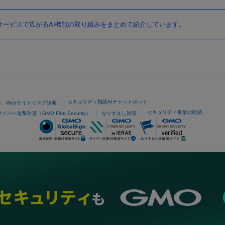
ービスで広がるAI機能の取り組みをまとめて紹介しています。
セキュリティ相談AIチャットボット
Webサイトリスク診断
セキュリティ事業の軌跡
サイバー攻撃対策（GMO Flatt Security）
なりすまし対策