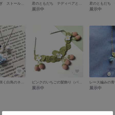
青い目の白うさぎ ストールピン（ピンブローチ）
君のともだち テディベアとコットンパールのイヤリング
展示中
展示中
レース編みの花咲く白鳥のネックレス
ピンクのいちごの髪飾り（バックカチューシャ）
展示中
展示中