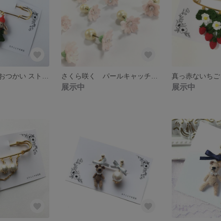
垂れ耳うさぎのおつかい ストールピン（ピンブローチ）
さくら咲く パールキャッチピアス(両耳)
展示中
展示中