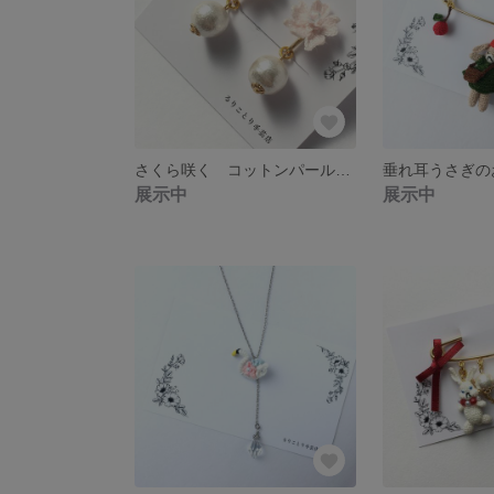
さくら咲く コットンパールイヤリング
展示中
展示中