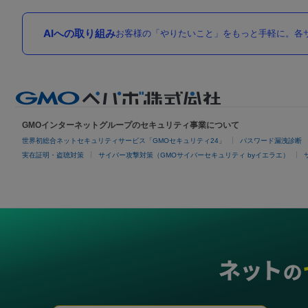
AIへの取り組み
お客様の「やりたいこと」をもっと手軽に。各サ
GMOインターネットグループのセキュリティ事業について
世界初総合ネットセキュリティサービス「GMOセキュリティ24」
パスワード漏洩診断
実在証明・盗聴対策
サイバー攻撃対策（GMOサイバーセキュリティ byイエラエ）