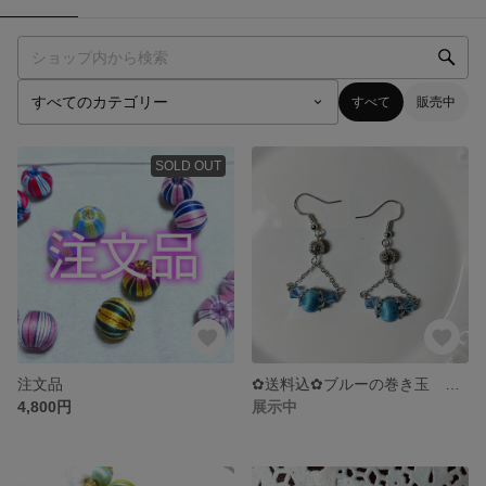
すべて
販売中
SOLD OUT
注文品
✿送料込✿ブルーの巻き玉 キラキラ三角 フックピアス
4,800円
展示中