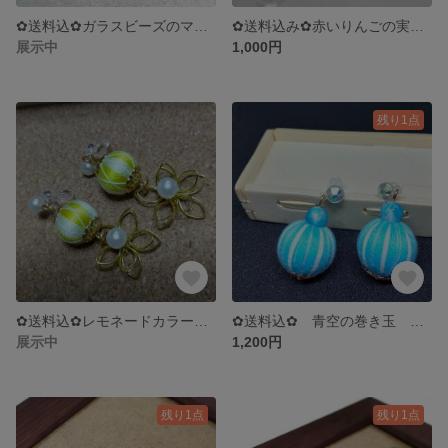
✿送料込✿ガラスビーズのマスクフック
✿送料込み✿赤いりんごの実のノンホールピアス
展示中
1,000円
残り1点
✿送料込✿レモネードカラーのノンホールピアス
✿送料込✿ 青空の巻き玉 【樹脂ピアス】
展示中
1,200円
残り1点
残り1点