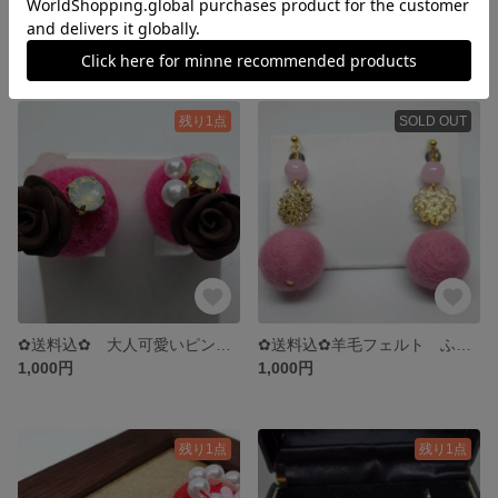
✿送料込✿ 小ぶりなオレンジのフェルトボールとパールのピアス
✿送料込✿ 葡萄色の巻き玉 【ノンホールピアス】
1,000円
展示中
残り1点
SOLD OUT
✿送料込✿ 大人可愛いピンクのイヤリング
✿送料込✿羊毛フェルト ふわふわボール 【ノンホールピアス】
1,000円
1,000円
残り1点
残り1点