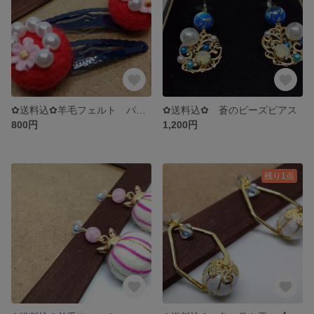
✿送料込✿羊毛フェルト パールとお花のパッチンどめ
✿送料込✿ 蒼のビーズピアス
800円
1,200円
残り1点