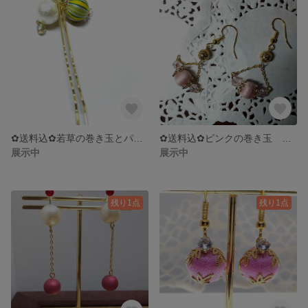
✿送料込✿若草の巻き玉とパールのかんざし
✿送料込✿ピンクの巻き玉 キラキラ三角 フックピアス
展示中
展示中
残り1点
残り1点