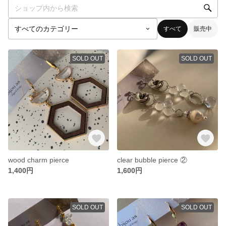
すべて
販売中
SOLD OUT
SOLD OUT
wood charm pierce
clear bubble pierce ②
1,400円
1,600円
SOLD OUT
SOLD OUT