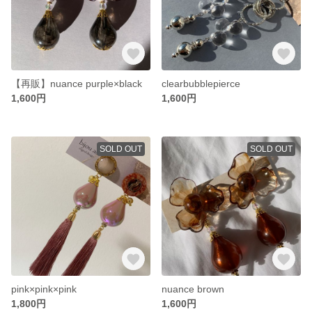
【再販】nuance purple×black
clearbubblepierce
1,600円
1,600円
SOLD OUT
SOLD OUT
pink×pink×pink
nuance brown
1,800円
1,600円