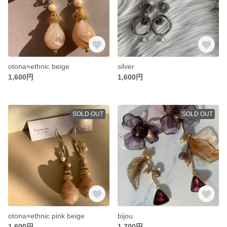
otona×ethnic beige
silver
1,600円
1,600円
SOLD OUT
SOLD OUT
otona×ethnic pink beige
bijou
1,600円
1,700円