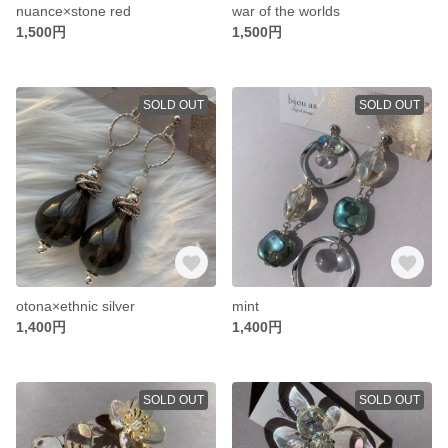
nuance×stone red
war of the worlds
1,500円
1,500円
SOLD OUT
SOLD OUT
otona×ethnic silver
mint
1,400円
1,400円
SOLD OUT
SOLD OUT