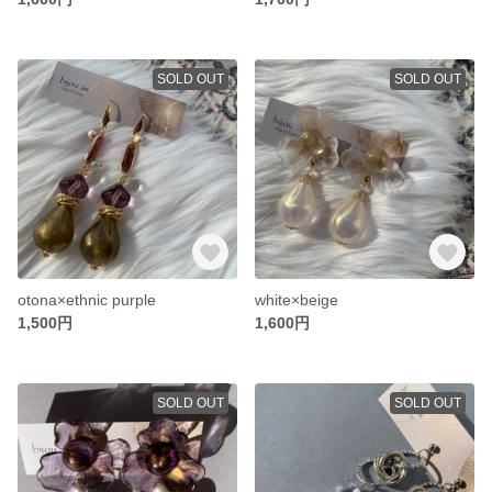
SOLD OUT
SOLD OUT
otona×ethnic purple
white×beige
1,500円
1,600円
SOLD OUT
SOLD OUT