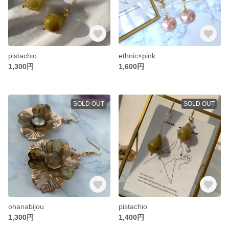
pistachio
ethnic×pink
1,300円
1,600円
SOLD OUT
SOLD OUT
ohanabijou
pistachio
1,300円
1,400円