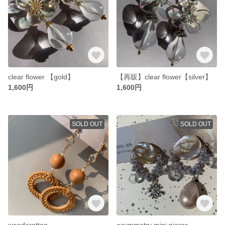
clear flower 【gold】
【再販】clear flower【silver】
1,600円
1,600円
SOLD OUT
SOLD OUT
wood×rattan
asymmetry mini pierce