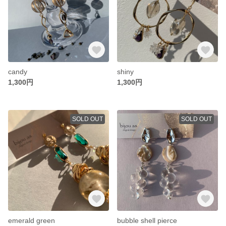
candy
shiny
1,300円
1,300円
SOLD OUT
SOLD OUT
emerald green
bubble shell pierce