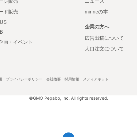
ージ販売
ニュース
ード販売
minneの本
LUS
企業の方へ
AB
広告出稿について
企画・イベント
大口注文について
用
プライバシーポリシー
会社概要
採用情報
メディアキット
©GMO Pepabo, Inc. All rights reserved.