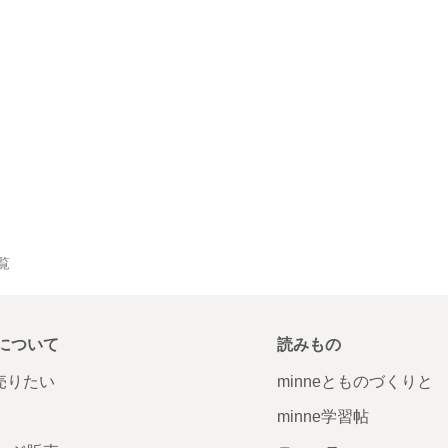
一覧
について
読みもの
で売りたい
minneとものづくりと
minne学習帖