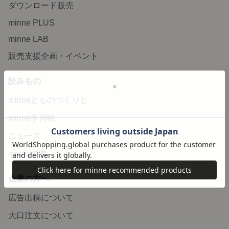
ダウンロード販売
minne PLUS
minne LAB
販売支援企画・イベント
読みもの
minneとものづくりと
minne学習帖
ニュース
minneの本
企業の方へ
広告出稿について
大口注文について