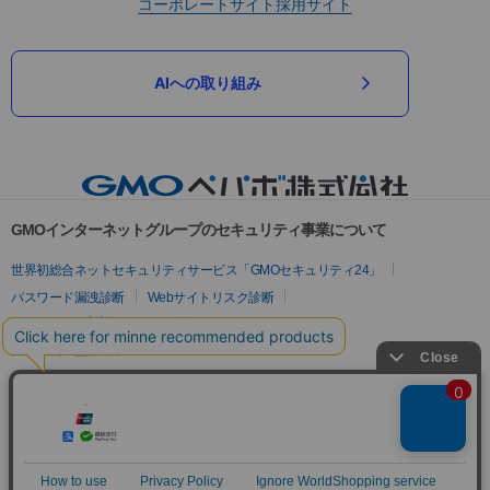
コーポレートサイト
採用サイト
AIへの取り組み
GMOインターネットグループのセキュリティ事業について
世界初総合ネットセキュリティサービス「GMOセキュリティ24」
パスワード漏洩診断
Webサイトリスク診断
セキュリティ相談AIチャットボット
実在証明・盗聴対策
サイバー攻撃対策（GMOサイバーセキュリティ byイエラエ）
サイバー攻撃対策（GMO Flatt Security）
なりすまし対策
セキュリティ事業の軌跡