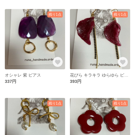
残り1点
残り1点
オシャレ 紫 ピアス
花びら キラキラ ゆらゆら ピアス
337円
393円
残り1点
残り1点