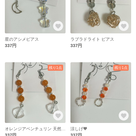
星のアシメピアス
ラブラドライト ピアス
337円
337円
残り1点
残り1点
オレンジアベンチュリン 天然石 ピアス
涼しげ‪🧡‬‪
337円
337円