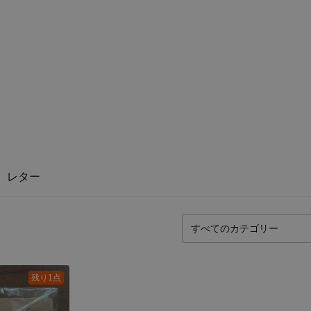
レター
残り1点