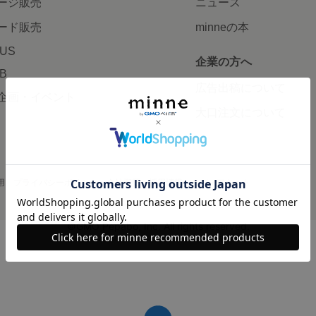
ージ販売
ニュース
ード販売
minneの本
LUS
企業の方へ
AB
広告出稿について
企画・イベント
大口注文について
用
プライバシーポリシー
会社概要
採用情報
メディアキット
©GMO Pepabo, Inc. All rights reserved.