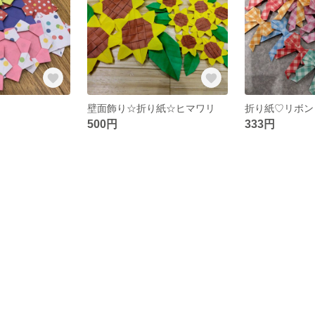
壁面飾り☆折り紙☆ヒマワリ
折り紙♡リボン
500円
333円