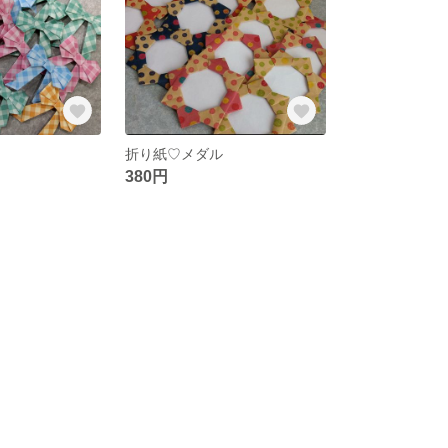
折り紙♡メダル
380円