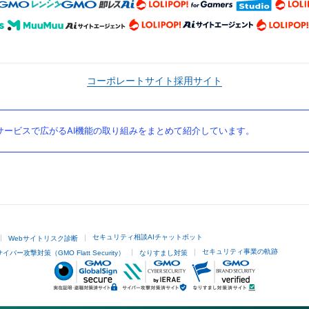
コーポレートサイト
採用サイト
ービスで広がるAI機能の取り組みをまとめて紹介しています。
セキュリティ相談AIチャットボット
Webサイトリスク診断
セキュリティ事業の軌跡
サイバー攻撃対策（GMO Flatt Security）
なりすまし対策