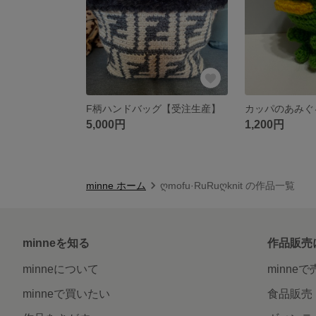
F柄ハンドバッグ【受注生産】
5,000円
1,200円
minne ホーム
ღmofu·RuRuღknit の作品一覧
minneを知る
作品販売
minneについて
minne
minneで買いたい
食品販売