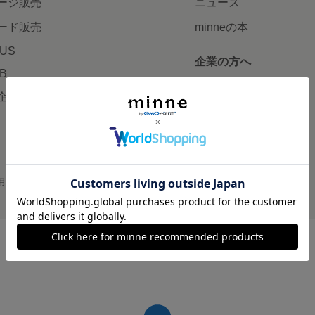
ージ販売
ニュース
ード販売
minneの本
LUS
企業の方へ
AB
広告出稿について
企画・イベント
大口注文について
用
プライバシーポリシー
会社概要
採用情報
メディアキット
©GMO Pepabo, Inc. All rights reserved.