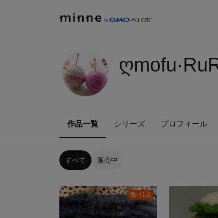
ღmofu·RuR
作品一覧
シリーズ
プロフィール
すべて
販売中
残り1点