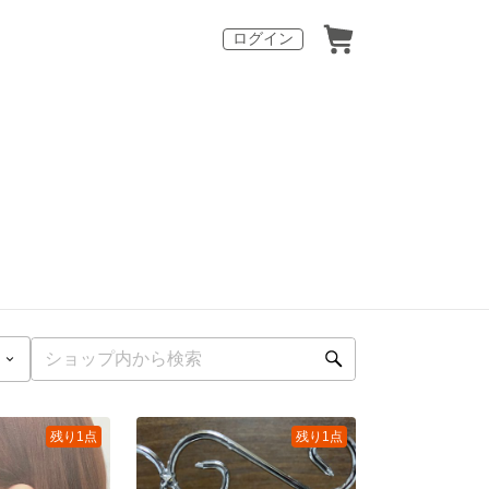
ログイン
残り1点
残り1点