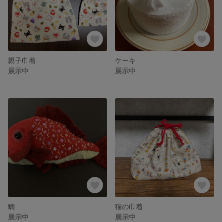
親子巾着
ケーキ
展示中
展示中
鯛
猫の巾着
展示中
展示中