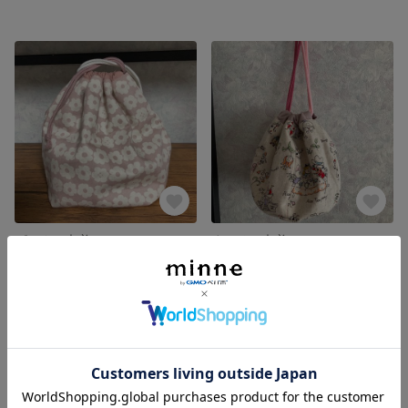
ピンクの巾着
まぁるい巾着
展示中
展示中
残り1点