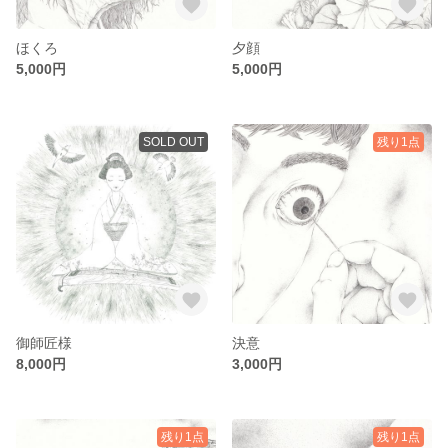
ほくろ
夕顔
5,000円
5,000円
SOLD OUT
残り1点
御師匠様
決意
8,000円
3,000円
残り1点
残り1点