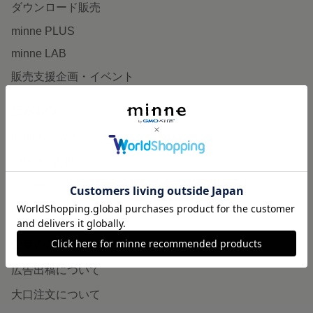
ダウンロード販売
minne PLUS
minne LAB
販売支援企画・イベント
読みもの
minneとものづくりと
minne学習帖
ニュース
minneの本
企業の方へ
広告出稿について
大口注文について