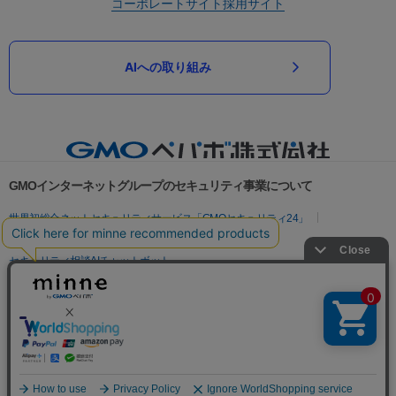
コーポレートサイト
採用サイト
AIへの取り組み
GMOインターネットグループのセキュリティ事業について
世界初総合ネットセキュリティサービス「GMOセキュリティ24」
パスワード漏洩診断
Webサイトリスク診断
セキュリティ相談AIチャットボット
実在証明・盗聴対策
サイバー攻撃対策（GMOサイバーセキュリティ byイエラエ）
サイバー攻撃対策（GMO Flatt Security）
なりすまし対策
セキュリティ事業の軌跡