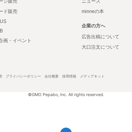
ージ販売
ニュース
ード販売
minneの本
LUS
企業の方へ
AB
広告出稿について
企画・イベント
大口注文について
用
プライバシーポリシー
会社概要
採用情報
メディアキット
©GMO Pepabo, Inc. All rights reserved.