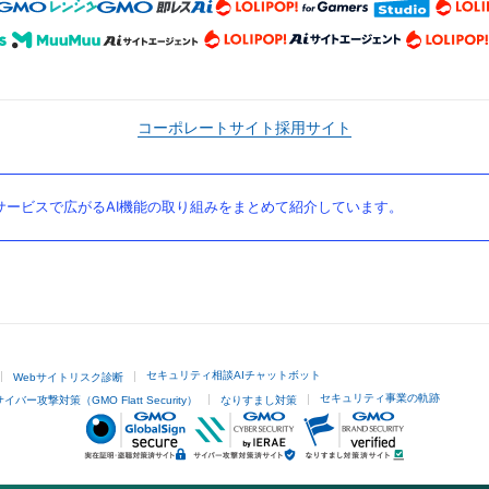
コーポレートサイト
採用サイト
ービスで広がるAI機能の取り組みをまとめて紹介しています。
セキュリティ相談AIチャットボット
Webサイトリスク診断
セキュリティ事業の軌跡
サイバー攻撃対策（GMO Flatt Security）
なりすまし対策