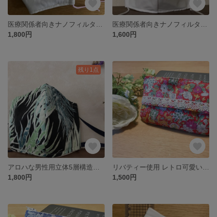
医療関係者向きナノフィルター付き女性用✿花柄立体5層構造布マスク✿
医療関係者向きナノフィルター付き男性用立体5層構造布マスク
1,800円
1,600円
残り1点
アロハな男性用立体5層構造ナノフィルターつき高性能布マスク
リバティー使用 レトロ可愛いティッシュポーチ 和装にも
1,800円
1,500円