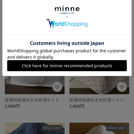
ナノフィルターつき女性用5層構造高性能立体布マスクキット
【リピートありがとうキャンペーン】医療関係者向き女性用夏に爽やか立体４層構造マスク
1,600円
1,600円
SOLD OUT
SOLD OUT
医療関係者向き女性用サイド花柄立体5層構造マスク
医療関係者向き女性用ステイホームな5層構造立体マスクキット
1,800円
1,800円
SOLD OUT
SOLD OUT