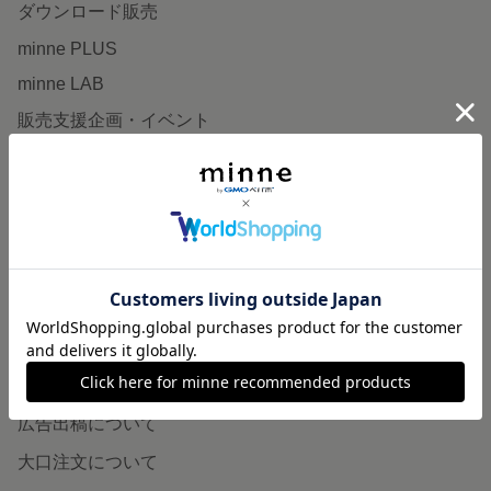
ダウンロード販売
minne PLUS
minne LAB
販売支援企画・イベント
読みもの
minneとものづくりと
minne学習帖
ニュース
minneの本
企業の方へ
広告出稿について
大口注文について