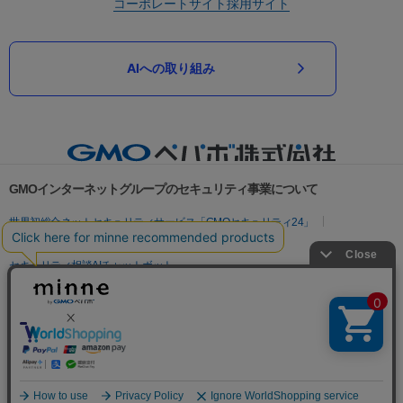
コーポレートサイト
採用サイト
AIへの取り組み
GMOインターネットグループのセキュリティ事業について
世界初総合ネットセキュリティサービス「GMOセキュリティ24」
パスワード漏洩診断
Webサイトリスク診断
セキュリティ相談AIチャットボット
実在証明・盗聴対策
サイバー攻撃対策（GMOサイバーセキュリティ byイエラエ）
サイバー攻撃対策（GMO Flatt Security）
なりすまし対策
セキュリティ事業の軌跡