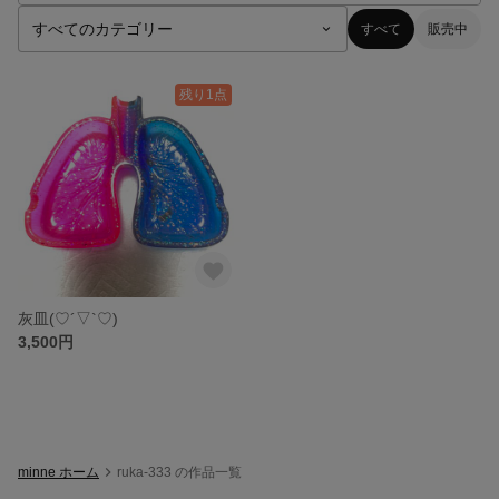
すべて
販売中
残り1点
灰皿‪(♡´▽`♡)
3,500円
minne ホーム
ruka-333 の作品一覧