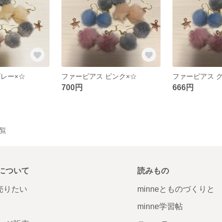
グレー×☆
ファーピアス ピンク×☆
ファーピアス 
700円
666円
一覧
について
読みもの
で売りたい
minneとものづくりと
minne学習帖