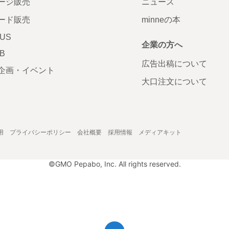
ージ販売
ニュース
ード販売
minneの本
LUS
企業の方へ
AB
広告出稿について
企画・イベント
大口注文について
用
プライバシーポリシー
会社概要
採用情報
メディアキット
©GMO Pepabo, Inc. All rights reserved.