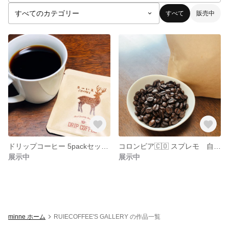
すべて
販売中
ドリップコーヒー 5packセット 送料無料🚚 自家焙煎珈琲☆コスタリカ🇨🇷☆
コロンビア🇨🇴 スプレモ 自家焙煎コーヒー 送料無料🚚 お試し販売
展示中
展示中
minne ホーム
RUIECOFFEE'S GALLERY の作品一覧