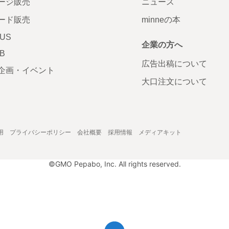
ージ販売
ニュース
ード販売
minneの本
LUS
企業の方へ
AB
広告出稿について
企画・イベント
大口注文について
用
プライバシーポリシー
会社概要
採用情報
メディアキット
©GMO Pepabo, Inc. All rights reserved.