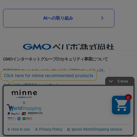
AIへの取り組み
GMOインターネットグループのセキュリティ事業について
世界初総合ネットセキュリティサービス「GMOセキュリティ24」
パスワード漏洩診断
Webサイトリスク診断
セキュリティ相談AIチャットボット
実在証明・盗聴対策
サイバー攻撃対策（GMOサイバーセキュリティ byイエラエ）
サイバー攻撃対策（GMO Flatt Security）
なりすまし対策
セキュリティ事業の軌跡