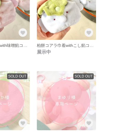
柏餅コアラ巾着with味噌餡コアラ
柏餅コアラ巾着withこし餡コアラ
展示中
SOLD OUT
SOLD OUT