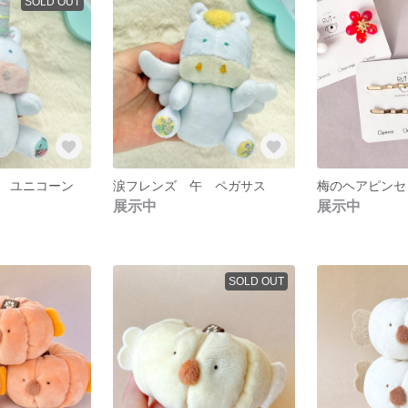
SOLD OUT
 ユニコーン
涙フレンズ 午 ペガサス
梅のヘアピンセ
展示中
展示中
SOLD OUT