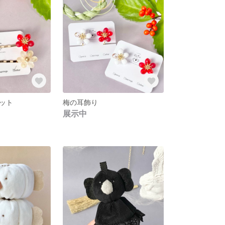
ット
梅の耳飾り
展示中