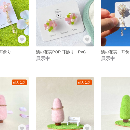
耳飾り
涙の花実POP 耳飾り P×G
涙の花実 耳飾
展示中
展示中
残り1点
残り1点