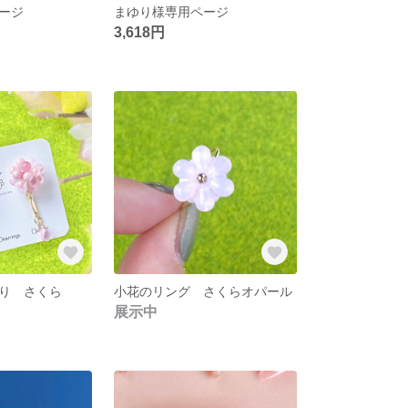
ージ
まゆり様専用ページ
3,618円
り さくら
小花のリング さくらオパール
展示中