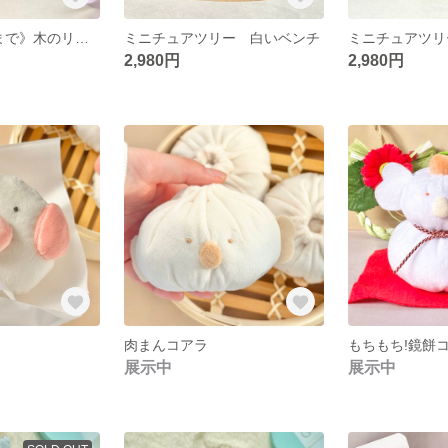
《春限定🌸4月まで》木のリングスタンド 桜
ミニチュアツリー 白いベンチ
2,980円
2,980円
肉まんコアラ
もちもち!鏡餅
展示中
展示中