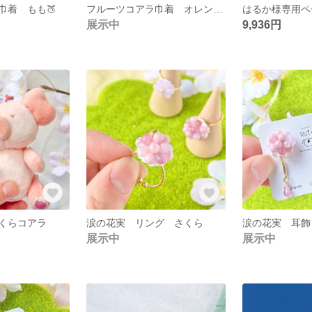
巾着 もも🍑
フルーツコアラ巾着 オレンジ🍊
はるか様専用ペ
展示中
9,936円
くらコアラ
涙の花実 リング さくら
涙の花実 耳飾
展示中
展示中