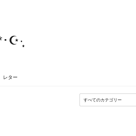
☪︎·̩͙
レター