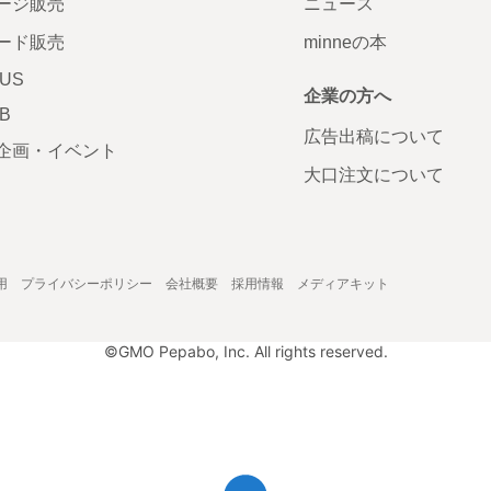
ージ販売
ニュース
ード販売
minneの本
LUS
企業の方へ
AB
広告出稿について
企画・イベント
大口注文について
用
プライバシーポリシー
会社概要
採用情報
メディアキット
©GMO Pepabo, Inc. All rights reserved.