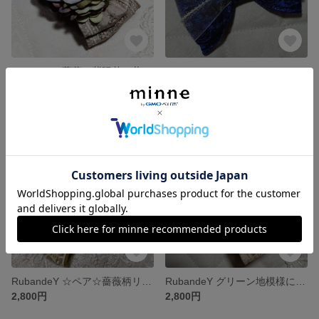
RubandeY 薔薇と紫陽花の共演 ハーフ バナナクリップ
RubandeY シャイニーバロック海の恵み＆ブルーローズ＆パールリボン☆ナスカン＆キーリングつき♪キーホルダー(*^^*)
2,800円
2,800円
残り1点
残り1点
RubandeY ☆ペア☆薔薇柄リボン☆いちごミルクと宇治金時☆ナスカン＆キーリングつきキーホルダー♪
RubandeY グリーン地模様にクリ薔薇オーガンジーレースリボンを重ねショコラブラウンで締めたバナナクリップ
2,800円
2,800円