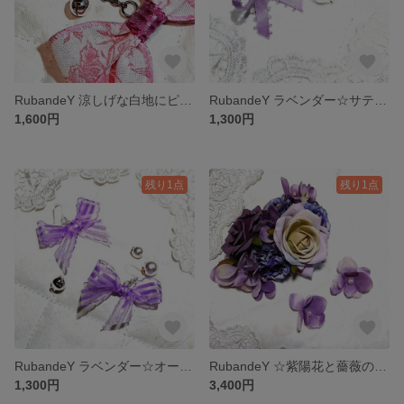
RubandeY 涼しげな白地にピンクローズのキーホルダー♪ 鈴つき(*^^*)
RubandeY ラベンダー☆サテン☆ピコット♪リボンピアス
1,600円
1,300円
残り1点
残り1点
RubandeY ラベンダー☆オーガンジー♪ピアス
RubandeY ☆紫陽花と薔薇の夢の共演☆ バナナクリップ
1,300円
3,400円