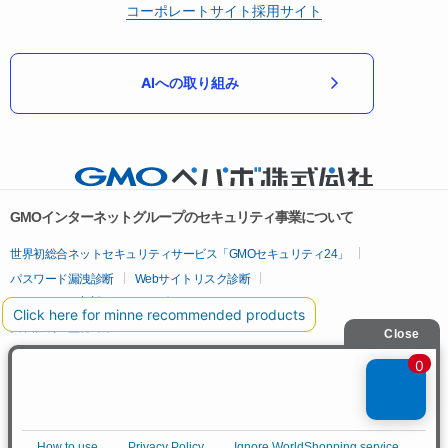
コーポレートサイト
採用サイト
AIへの取り組み
GMOインターネットグループのセキュリティ事業について
世界初総合ネットセキュリティサービス「GMOセキュリティ24」
パスワード漏洩診断
Webサイトリスク診断
セキュリティ相談AIチャットボット
実在証明・盗聴対策
サイバー攻撃対策（GMOサイバーセキュリティ byイエラエ）
サイバー攻撃対策（GMO Flatt Security）
なりすまし対策
セキュリティ事業の軌跡