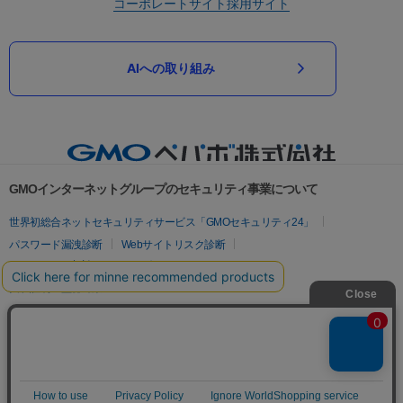
コーポレートサイト
採用サイト
AIへの取り組み
GMOインターネットグループのセキュリティ事業について
世界初総合ネットセキュリティサービス「GMOセキュリティ24」
パスワード漏洩診断
Webサイトリスク診断
セキュリティ相談AIチャットボット
実在証明・盗聴対策
サイバー攻撃対策（GMOサイバーセキュリティ byイエラエ）
サイバー攻撃対策（GMO Flatt Security）
なりすまし対策
セキュリティ事業の軌跡