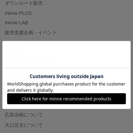
ダウンロード販売
minne PLUS
minne LAB
販売支援企画・イベント
読みもの
minneとものづくりと
minne学習帖
ニュース
minneの本
企業の方へ
広告出稿について
大口注文について