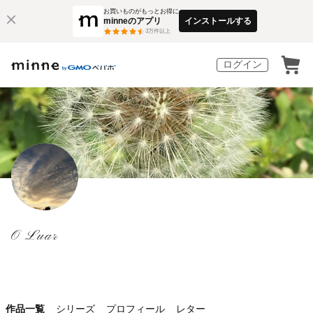
お買いものがもっとお得に
minneのアプリ
インストールする
3
万件以上
ログイン
O Luar
作品一覧
シリーズ
プロフィール
レター