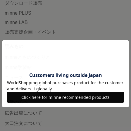
ダウンロード販売
minne PLUS
minne LAB
販売支援企画・イベント
読みもの
minneとものづくりと
minne学習帖
ニュース
minneの本
企業の方へ
広告出稿について
大口注文について