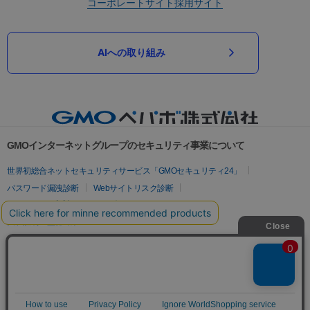
コーポレートサイト
採用サイト
AIへの取り組み
GMOインターネットグループのセキュリティ事業について
世界初総合ネットセキュリティサービス「GMOセキュリティ24」
パスワード漏洩診断
Webサイトリスク診断
セキュリティ相談AIチャットボット
実在証明・盗聴対策
サイバー攻撃対策（GMOサイバーセキュリティ byイエラエ）
サイバー攻撃対策（GMO Flatt Security）
なりすまし対策
セキュリティ事業の軌跡