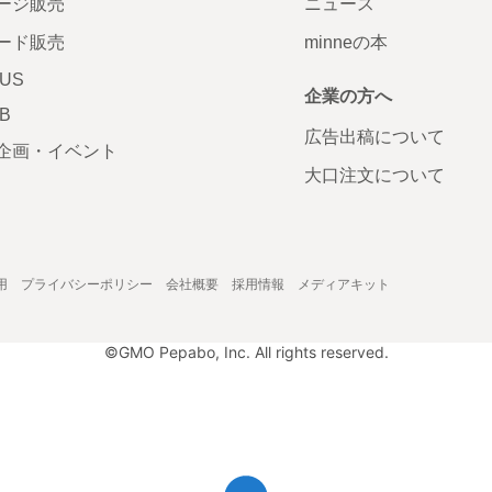
ージ販売
ニュース
ード販売
minneの本
LUS
企業の方へ
AB
広告出稿について
企画・イベント
大口注文について
用
プライバシーポリシー
会社概要
採用情報
メディアキット
©GMO Pepabo, Inc. All rights reserved.