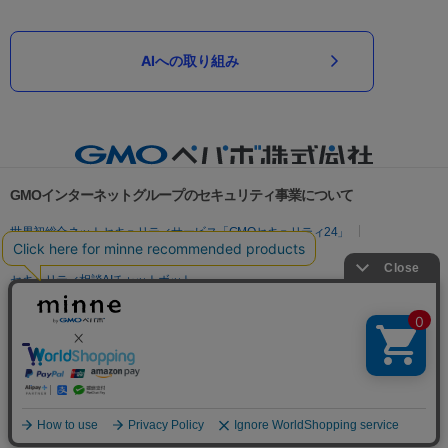
AIへの取り組み
GMOインターネットグループのセキュリティ事業について
世界初総合ネットセキュリティサービス「GMOセキュリティ24」
パスワード漏洩診断
Webサイトリスク診断
セキュリティ相談AIチャットボット
実在証明・盗聴対策
サイバー攻撃対策（GMOサイバーセキュリティ byイエラエ）
サイバー攻撃対策（GMO Flatt Security）
なりすまし対策
セキュリティ事業の軌跡