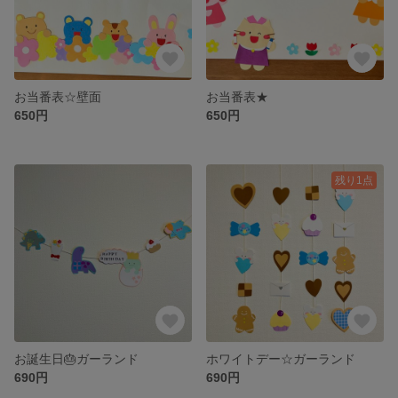
お当番表☆壁面
お当番表★
650円
650円
残り1点
お誕生日🎂ガーランド
ホワイトデー☆ガーランド
690円
690円