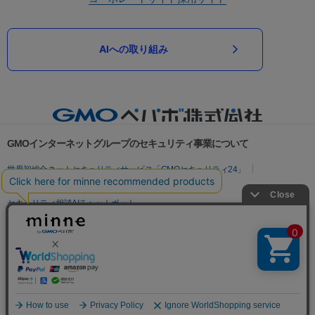
AIへの取り組み
GMOインターネットグループのセキュリティ事業について
世界初総合ネットセキュリティサービス「GMOセキュリティ24」
パスワード漏洩診断
Webサイトリスク診断
セキュリティ相談AIチャットボット
実在証明・盗聴対策
サイバー攻撃対策（GMOサイバーセキュリティ byイエラエ）
サイバー攻撃対策（GMO Flatt Security）
なりすまし対策
セキュリティ事業の軌跡