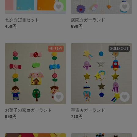
七夕☆短冊セット
病院☆ガーランド
450円
690円
残り1点
SOLD OUT
お菓子の家🧁ガーランド
宇宙★ガーランド
690円
710円