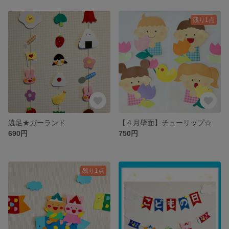
残り1点
遠足★ガーランド
【４月壁面】チューリップ☆
690円
750円
残り1点