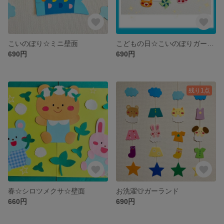
こいのぼり☆ミニ壁面
こどもの日‪☆こいのぼり‪ガーランド
690円
690円
残り1点
春☆シロツメクサ☆壁面
お洗濯👕ガーランド
660円
690円