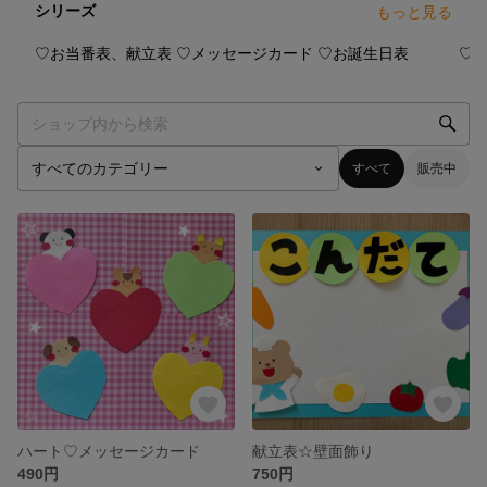
シリーズ
もっと見る
1
点
1
点
2
点
♡お当番表、献立表
♡メッセージカード
♡お誕生日表
♡4
すべて
販売中
ハート♡メッセージカード
献立表☆壁面飾り
490円
750円