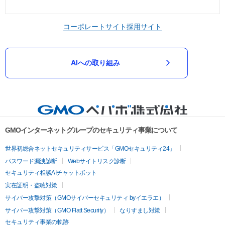
コーポレートサイト
採用サイト
AIへの取り組み
GMOインターネットグループのセキュリティ事業について
世界初総合ネットセキュリティサービス「GMOセキュリティ24」
パスワード漏洩診断
Webサイトリスク診断
セキュリティ相談AIチャットボット
実在証明・盗聴対策
サイバー攻撃対策（GMOサイバーセキュリティ byイエラエ）
サイバー攻撃対策（GMO Flatt Security）
なりすまし対策
セキュリティ事業の軌跡