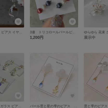
つぶつぶ しずく ピアス イヤリング
3連 トリコロールパールピアス
1,200円
展示中
雨粒集め チェコガラス ピアス イヤリング
パール雲と星の雫のピアス 〜青紫チェコガラスビーズと星が揺れる大人ピアス～ 【イヤリング選択可】