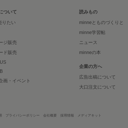
について
読みもの
で売りたい
minneとものづくりと
minne学習帖
ージ販売
ニュース
ード販売
minneの本
LUS
企業の方へ
AB
広告出稿について
企画・イベント
大口注文について
用
プライバシーポリシー
会社概要
採用情報
メディアキット