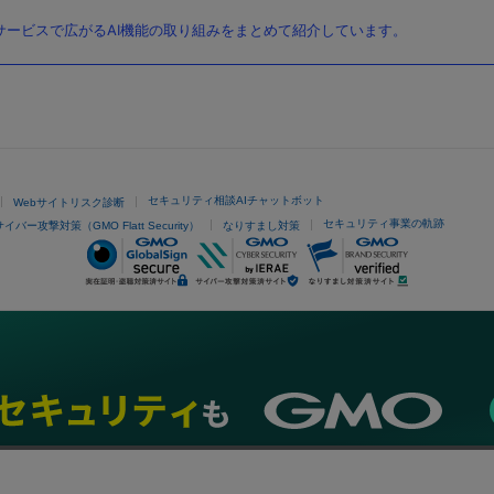
ービスで広がるAI機能の取り組みをまとめて紹介しています。
セキュリティ相談AIチャットボット
Webサイトリスク診断
セキュリティ事業の軌跡
サイバー攻撃対策（GMO Flatt Security）
なりすまし対策