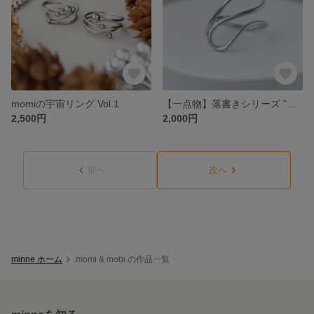
momiの宇宙リング Vol.1
【一点物】落書きシリーズ "Doodle" - 一筆書きのステンレスリング】
2,500円
2,000円
前へ
次へ
minne ホーム
.momi & mobi の作品一覧