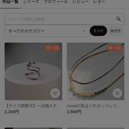
作品一覧
シリーズ
プロフィール
レビュー
レター
すべて
販売中
残り1点
残り1点
【サイズ調整可】一点物ステンレスワイヤーのアートリング＿Orbit＿軌道を描くステンレスの指輪
momiの気まぐれネックレス （2本セット）
2,200円
2,500円