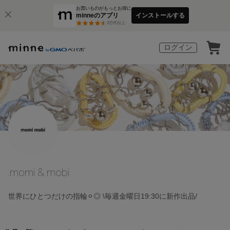
お買いものがもっとお得に
minneのアプリ
インストールする
3
万件以上
ログイン
.momi & mobi
世界にひとつだけの指輪⚪︎◎ \毎週金曜日19:30に新作出品/