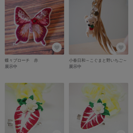
蝶々ブローチ 赤
小春日和～こぐまと野いちご～
展示中
展示中