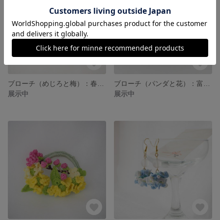
ブローチ（めじろと梅）：春が来た
ブローチ（パンダと花）：富貴招財
展示中
展示中