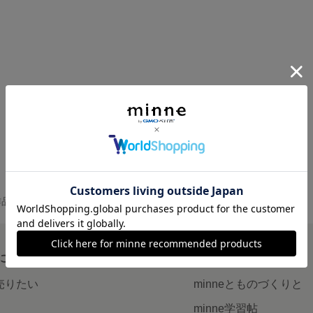
の作品一覧
について
読みもの
で売りたい
minneとものづくりと
minne学習帖