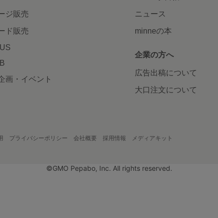
ージ販売
ニュース
ード販売
minneの本
LUS
企業の方へ
AB
広告出稿について
企画・イベント
大口注文について
用
プライバシーポリシー
会社概要
採用情報
メディアキット
©GMO Pepabo, Inc. All rights reserved.