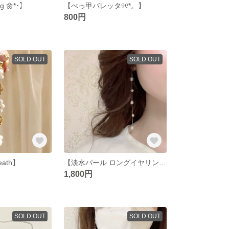
ng 🌼*･】
【べっ甲バレッタ୨୧*。】
800円
SOLD OUT
SOLD OUT
reath】
【淡水パール ロングイヤリング】
1,800円
SOLD OUT
SOLD OUT