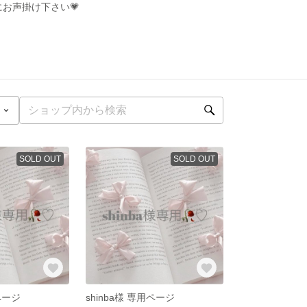
お声掛け下さい💗
SOLD OUT
SOLD OUT
用ページ
shinba様 専用ページ