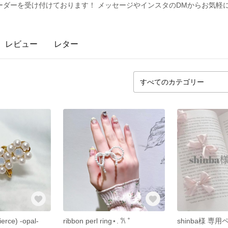
ダーを受け付けております！ メッセージやインスタのDMからお気軽に
レビュー
レター
ierce) -opal-
ribbon perl ring⋆. 𐙚 ˚
shinba様 専