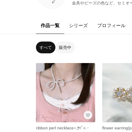
金具やビーズの色など、セミオー
作品一覧
シリーズ
プロフィール
すべて
販売中
ribbon perl necklace⋆౨ৎﾟ⟡.･
flower earring(p