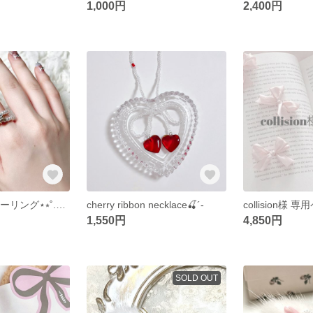
1,000円
2,400円
パール & ビジューリング⋆⭒˚.⋆𝜗𝜚
cherry ribbon necklace🍒´-
collision‪‪様
1,550円
4,850円
SOLD OUT