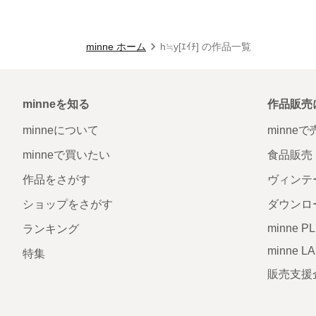
minne ホーム
h≒y[ｴｲﾁ] の作品一覧
minneを知る
作品販売
minneについて
minne
minneで買いたい
食品販売
作品をさがす
ヴィンテ
ショップをさがす
ダウンロ
minne P
ランキング
minne L
特集
販売支援