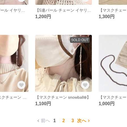
【揺れる 変形パール イヤリング(ピアス)】
【5連パール チェーン イヤリング(ピアス)✧*｡】
1,200円
1,300円
SOLD OUT
再々再販!!【マスクチェーン 淡水パール・ゴールドチェーン】
【マスクチェーン snowball❄️】
1,100円
1,000円
前へ
1
2
3
次へ