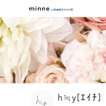
h≒y[ｴｲﾁ]