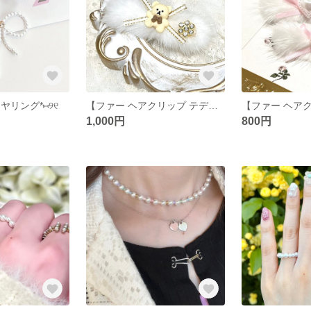
リング*⑅︎୨୧
【ファー ヘアクリップ テディベア リボン🧸】
1,000円
800円