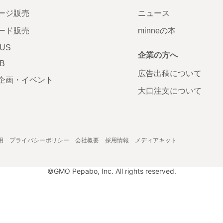
ージ販売
ニュース
ード販売
minneの本
LUS
企業の方へ
AB
広告出稿について
企画・イベント
大口注文について
用
プライバシーポリシー
会社概要
採用情報
メディアキット
©GMO Pepabo, Inc. All rights reserved.