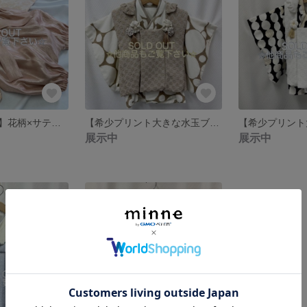
【70cm〜80cm】花柄×サテンコーラルピンク ベビー巾着袴 子供袴 女の子
【希少プリント大きな水玉ブラウン】ベビー着物＆ベビー被布セット かんたん脱着 ベビー袴 おうちスタジオにも✩.*˚男の子 女の子
展示中
展示中