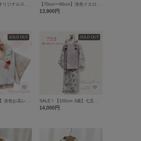
【100㎝】子供オリジナルスーツ✩水玉イエロー×グレーボーダー✩ 入学式 結婚式 発表会 フォーマル カジュアル ジャケット はればれ HareBare
【70cm〜90cm】淡色イエローレース＊ベビーキッズ被布着物セット＊髪飾り付き 黄色 HareBare はればれ ひなまつり ひな祭り
13,900円
SOLD OUT
SOLD OUT
【60cm〜70cm】淡色お花レース＊ベビー着物＆ベビー被布セット 髪飾り付き♪ かんたん脱着 ベビー 袴 おうちスタジオにも はればれ HareBare ひなまつり ひな祭り
SALE！【100cm 3歳】七五三着物＊淡色紫♡髪飾り付き被布セット＊セパレートタイプ 着物 子供 753 袴 女の子 誕生日 七五三コーデ 七五三衣装 お正月 七五三参り ピンク HareBare
14,000円