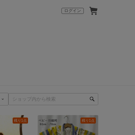
ログイン
残り1点
残り1点