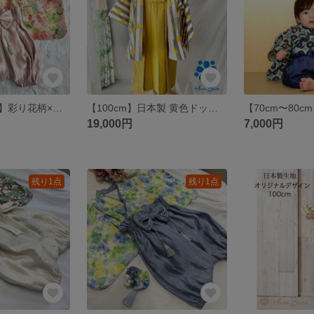
【70cm〜80cm】彩り花柄×サテンコーラルピンク ベビー巾着袴 子供袴 女の子 Harebare はればれ ひな祭り ひなまつり
【100cm】日本製 黄色ドット×グレーボーダー羽織袴 子供着物 かんたん脱着 おうちスタジオにも✩.*˚男の子
19,000円
7,000円
残り1点
残り1点