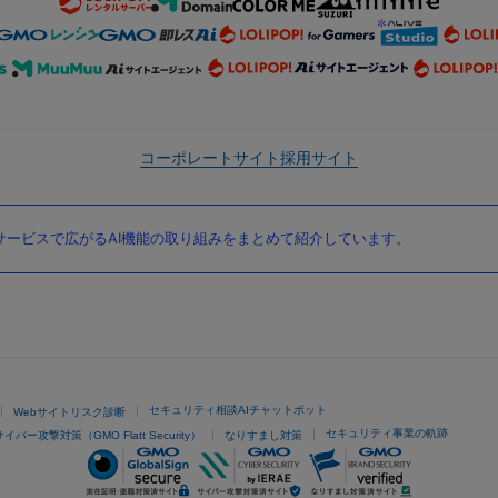
コーポレートサイト
採用サイト
ービスで広がるAI機能の取り組みをまとめて紹介しています。
セキュリティ相談AIチャットボット
Webサイトリスク診断
セキュリティ事業の軌跡
サイバー攻撃対策（GMO Flatt Security）
なりすまし対策