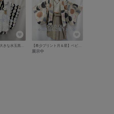
【希少プリント大きな水玉黒白】ベビー着物＆ベビー被布セット かんたん脱着 ベビー袴 おうちスタジオにも✩.*˚男の子 女の子
【希少プリント月＆星】ベビー羽織袴、ベビー着物 オールインワンかんたん脱着 おうちスタジオにも✩.*˚男の子
展示中