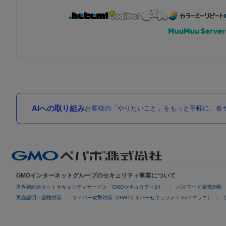
AIへの取り組み
お客様の「やりたいこと」をもっと手軽に。各サ
GMOインターネットグループのセキュリティ事業について
世界初総合ネットセキュリティサービス「GMOセキュリティ24」
パスワード漏洩診断
実在証明・盗聴対策
サイバー攻撃対策（GMOサイバーセキュリティ byイエラエ）