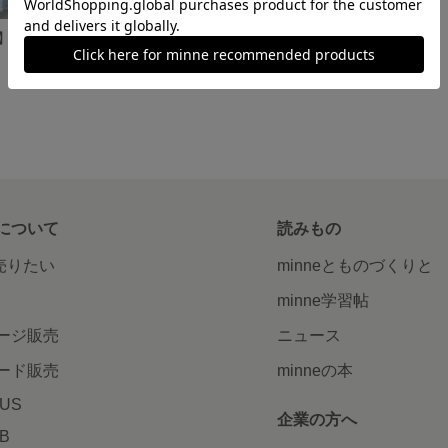
【ブルーダリア】ベビー羽織袴、ベビー着物 オールインワンかんたん脱着 おうちスタジオにも✩.*˚男の子
【こぎん柄紺×水色】ベビー羽織袴、ベビー着物 オールインワンかんたん脱着 おうちスタジオにも✩.*˚男の子
展示中
について
読みもの
で売りたい
minneとものづくりと
minne学習帖
ージ販売
ニュース
ード販売
minneの本
LUS
企業の方へ
AB