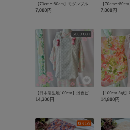
【70cm〜80cm】モダンブルー花柄×サテンアイスブルー ベビー巾着袴 子供袴 男の子
7,000円
7,000円
SOLD OUT
【日本製生地100cm】淡色ピンクレース＊子供 着物 被布コートセット＊ひな祭り ひなまつり はればれ HareBare
14,300円
14,800円
残り1点