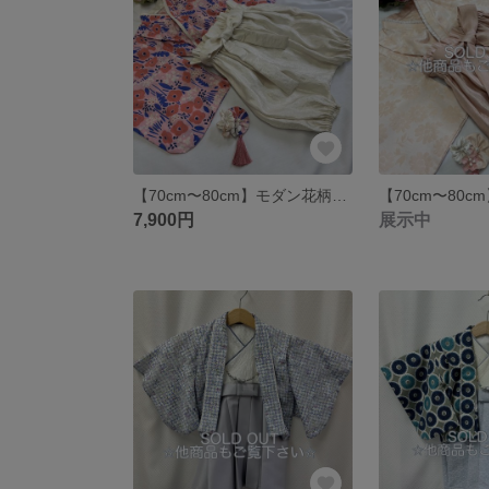
【70cm〜80cm】モダン花柄ピンク×サテンオフホワイト ベビー巾着袴 子供袴 女の子 HareBare はればれ ひな祭り ひなまつり
7,900円
展示中