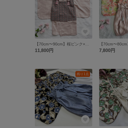
【70cm〜90cm】桜ピンク×水玉＊ベビーキッズ被布着物セット＊HareBare ひな祭り ひなまつり はればれ
11,800円
7,800円
残り1点