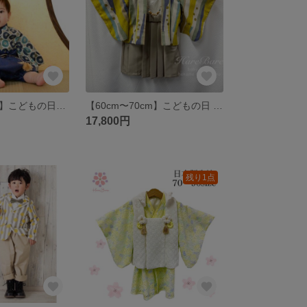
【70cm〜80cm】こどもの日に モダンブルーダリア×サテンブルー ベビー巾着袴 子供袴 ベビー着物 男の子 HareBare
【60cm〜70cm】こどもの日 希少プリント黄色＆青色＊ベビー羽織袴、ベビー着物 オールインワンかんたん脱着 おうちスタジオにも✩.*˚男の子 HareBare はればれ
17,800円
残り1点