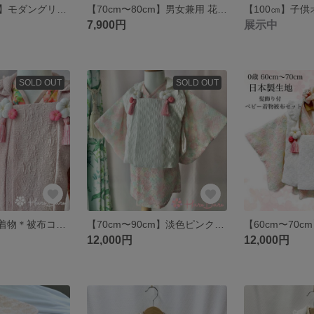
【70cm〜80cm】モダングリーン花柄×サテンオフホワイト ベビー巾着袴 子供袴 男の子 HareBare はればれ
【70cm〜80cm】男女兼用 花柄×サテンブルー ベビー巾着袴 子供袴 女の子 男の子 HareBare
7,900円
展示中
SOLD OUT
SOLD OUT
【100cm 3歳】着物＊被布コートセット＊花柄彩りピンク 髪飾り付き セパレートタイプ HareBare ひなまつり ひな祭り はればれ 七五三 753
【70cm〜90cm】淡色ピンクレース＊子供 着物 被布コートセット＊髪飾り付き ひな祭り ひなまつり はればれ HareBare
12,000円
12,000円